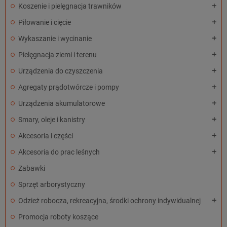
Koszenie i pielęgnacja trawników
add
Piłowanie i cięcie
add
Wykaszanie i wycinanie
add
Pielęgnacja ziemi i terenu
add
Urządzenia do czyszczenia
add
Agregaty prądotwórcze i pompy
add
Urządzenia akumulatorowe
add
Smary, oleje i kanistry
add
Akcesoria i części
add
Akcesoria do prac leśnych
add
Zabawki
Sprzęt arborystyczny
Odzież robocza, rekreacyjna, środki ochrony indywidualnej
add
Promocja roboty koszące