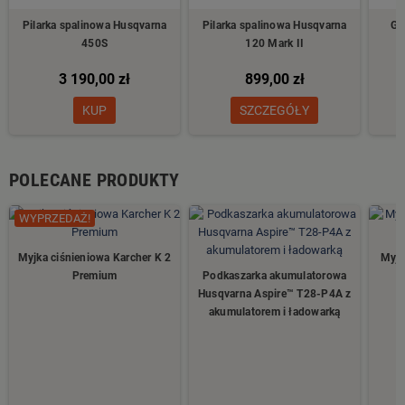
Pilarka spalinowa Husqvarna
Pilarka spalinowa Husqvarna
Gl
450S
120 Mark II
3 190,00 zł
899,00 zł
KUP
SZCZEGÓŁY
POLECANE PRODUKTY
WYPRZEDAŻ!
Myjka ciśnieniowa Karcher K 2
Myjk
Premium
Podkaszarka akumulatorowa
Husqvarna Aspire™ T28-P4A z
akumulatorem i ładowarką