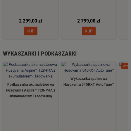
2 299,00 zł
2 799,00 zł
KUP
KUP
WYKASZARKI I PODKASZARKI
WYP
Wykaszarka spalinowa
W
Podkaszarka akumulatorowa
Husqvarna 545RXT AutoTune™
Husqvarna Aspire™ T28-P4A z
akumulatorem i ładowarką